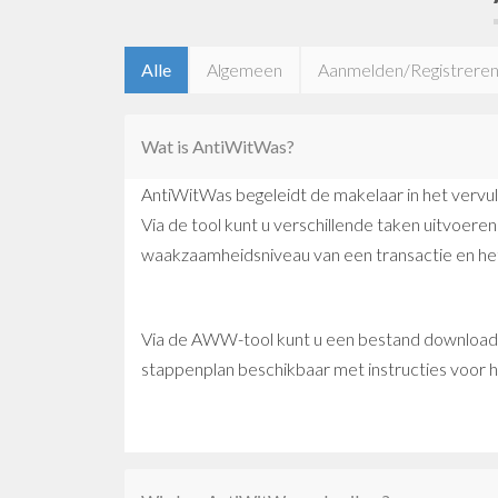
Alle
Algemeen
Aanmelden/Registrere
Wat is AntiWitWas?
AntiWitWas begeleidt de makelaar in het vervull
Via de tool kunt u verschillende taken uitvoere
waakzaamheidsniveau van een transactie en he
Via de AWW-tool kunt u een bestand downloaden
stappenplan beschikbaar met instructies voor h