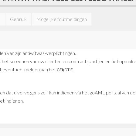
n
Gebruik
Mogelijke foutmeldingen
en van zijn antiwitwas-verplichtingen.
n: het screenen van uw cliënten en contractspartijen en het opmake
t eventueel melden aan het
.
CFI/CTIF
 dat u vervolgens zelf kan indienen via het goAML-portaal van d
et indienen.