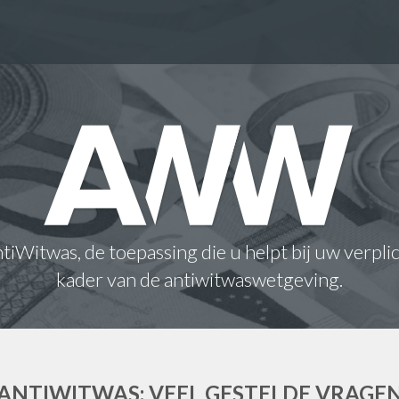
iWitwas, de toepassing die u helpt bij uw verpli
kader van de antiwitwaswetgeving.
ANTIWITWAS: VEEL GESTELDE VRAGE