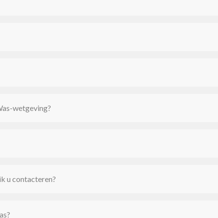
tWas-wetgeving?
 ik u contacteren?
as?