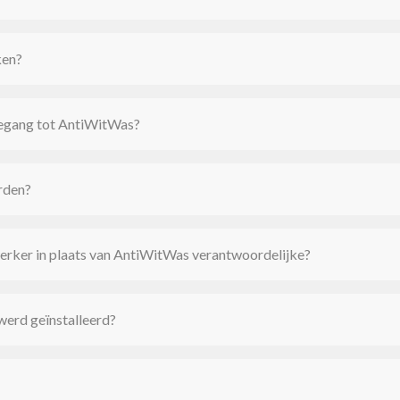
ken?
toegang tot AntiWitWas?
rden?
ker in plaats van AntiWitWas verantwoordelijke?
werd geïnstalleerd?