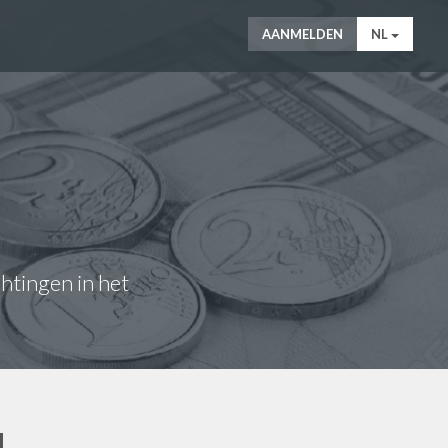
AANMELDEN
NL
chtingen in het
N