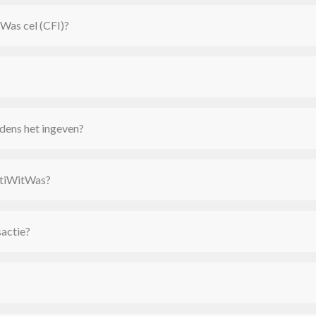
tWas cel (CFI)?
jdens het ingeven?
ntiWitWas?
sactie?