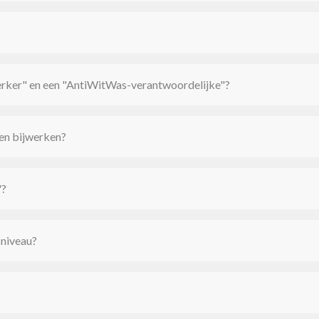
erker" en een "AntiWitWas-verantwoordelijke"?
 en bijwerken?
"?
niveau?