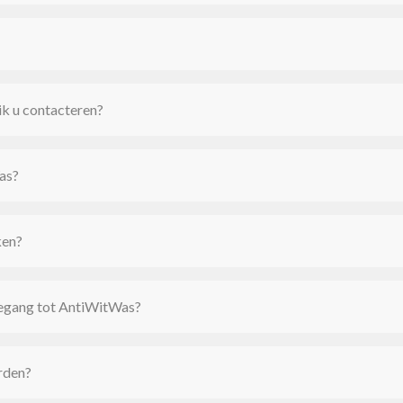
 ik u contacteren?
as?
ken?
toegang tot AntiWitWas?
rden?