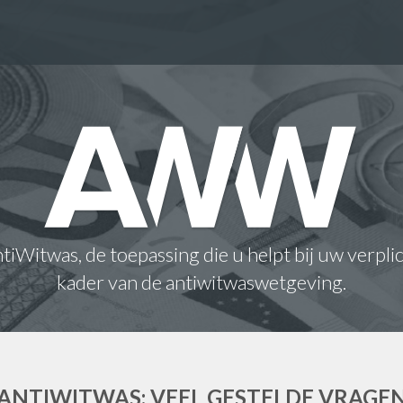
iWitwas, de toepassing die u helpt bij uw verpli
kader van de antiwitwaswetgeving.
ANTIWITWAS: VEEL GESTELDE VRAGE