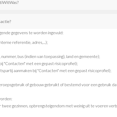
ntiWitWas?
sactie?
lgende gegevens te worden ingevuld:
interne referentie, adres,...);
 nummer, bus (indien van toepassing), land en gemeente);
bij "Contacten" met een gepast risicoprofiel);
tspartij aanmaken bij "Contacten" met een gepast risicoprofiel);
beroepsgebruik of gebouw gebruikt of bestemd voor een gebruik da
worden:
or twee gezinnen, opbrengsteigendom met weinig uit te voeren ver