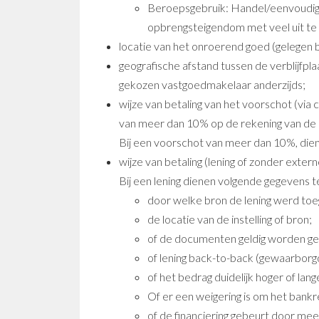
Beroepsgebruik: Handel/eenvoudig 
opbrengsteigendom met veel uit te
locatie van het onroerend goed (gelegen b
geografische afstand tussen de verblijfpla
gekozen vastgoedmakelaar anderzijds;
wijze van betaling van het voorschot (vi
van meer dan 10% op de rekening van de r
Bij een voorschot van meer dan 10%, die
wijze van betaling (lening of zonder extern
Bij een lening dienen volgende gegevens 
door welke bron de lening werd toeg
de locatie van de instelling of bron;
of de documenten geldig worden ge
of lening back-to-back (gewaarborg
of het bedrag duidelijk hoger of lan
Of er een weigering is om het ban
of de financiering gebeurt door meerd