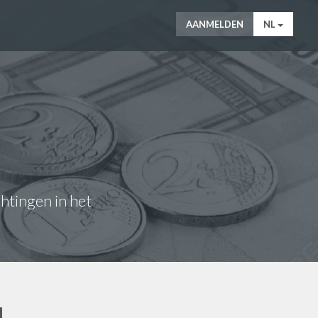
AANMELDEN
NL
chtingen in het
N