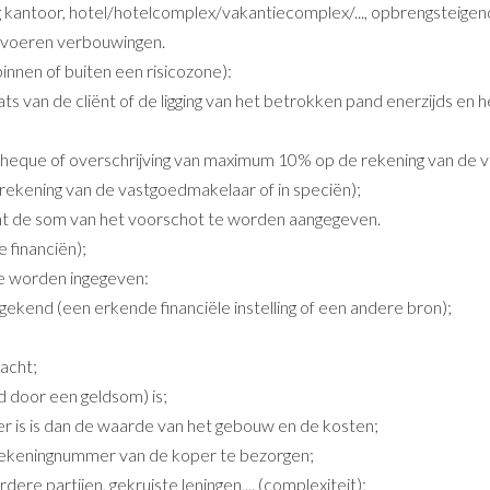
kantoor, hotel/hotelcomplex/vakantiecomplex/..., opbrengsteigen
 voeren verbouwingen.
innen of buiten een risicozone):
ats van de cliënt of de ligging van het betrokken pand enerzijds en 
a cheque of overschrijving van maximum 10% op de rekening van de v
ekening van de vastgoedmakelaar of in speciën);
nt de som van het voorschot te worden aangegeven.
e financiën);
te worden ingegeven:
ekend (een erkende financiële instelling of een andere bron);
acht;
d door een geldsom) is;
ger is is dan de waarde van het gebouw en de kosten;
krekeningnummer van de koper te bezorgen;
ere partijen, gekruiste leningen,... (complexiteit);