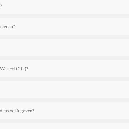
"?
niveau?
tWas cel (CFI)?
jdens het ingeven?