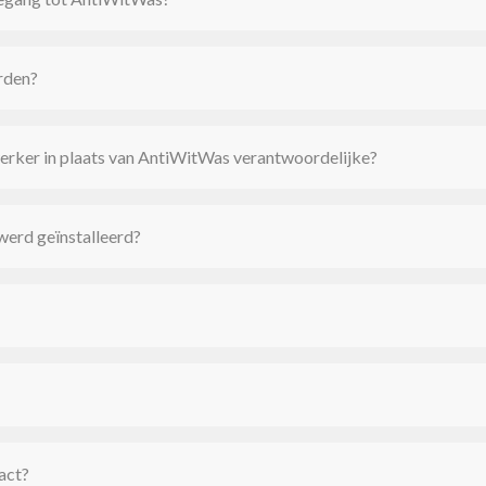
rden?
ker in plaats van AntiWitWas verantwoordelijke?
werd geïnstalleerd?
act?