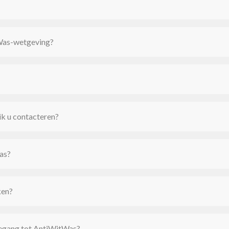
tWas-wetgeving?
 ik u contacteren?
as?
ken?
toegang tot AntiWitWas?