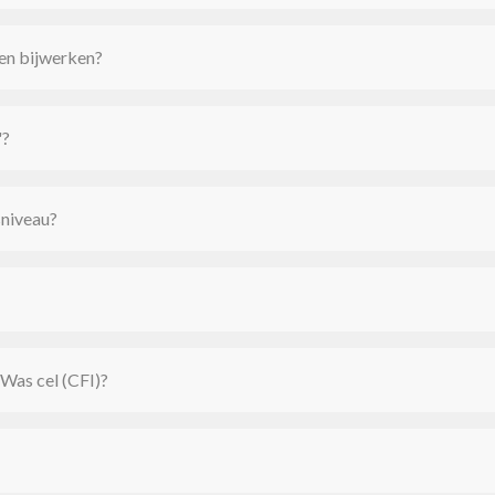
 en bijwerken?
"?
niveau?
tWas cel (CFI)?