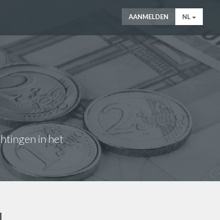
AANMELDEN
NL
chtingen in het
N