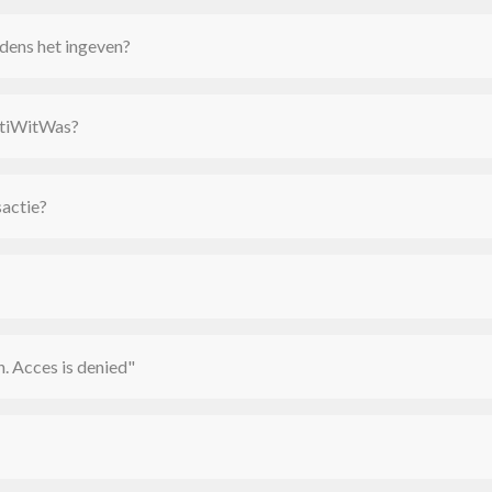
jdens het ingeven?
ntiWitWas?
sactie?
n. Acces is denied"