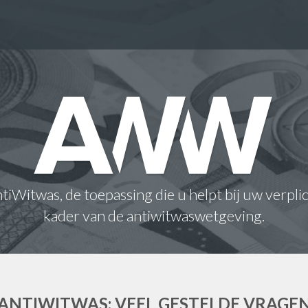
iWitwas, de toepassing die u helpt bij uw verpli
kader van de antiwitwaswetgeving.
ANTIWITWAS: VEEL GESTELDE VRAGE